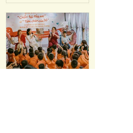
Content (ICBC) phối hợp tổ chức với
sự hỗ trợ của NXB Kim Đồng và
Crabit Kidbooks. Trưng bày giới thiệu
một tuyển chọn phong phú các tác
phẩm sách tranh và truyện tranh
thiếu nhi Đức bao gồm 33 tựa sách
Ra mắt sách "Chiếc túi của
mẹ" và "Tấm chăn của bố"
Ngày 23 tháng 4 năm 2026, ICBC vinh
dự và hạnh phúc khi được cùng các
đối tác Đại sứ quán Thổ Nhĩ Kỳ tại
Việt Nam, NXB Kim Đồng và trường