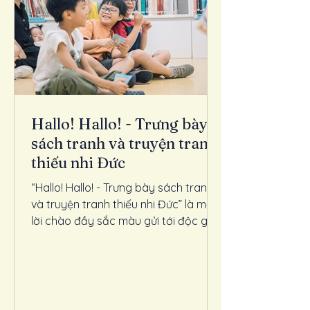
Hallo! Hallo! - Trưng bày
sách tranh và truyện tranh
thiếu nhi Đức
“Hallo! Hallo! - Trưng bày sách tranh
và truyện tranh thiếu nhi Đức” là một
lời chào đầy sắc màu gửi tới độc giả
nhỏ tuổi Việt Nam nhân dịp Những
Ngày Văn Học Châu Âu 2026 do
Goethe-Institut Hanoi và Hội chợ
sách Frankfurt khởi xướng, The
Initiative of Children's Book Creative