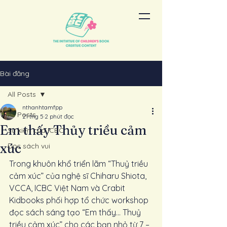
Bài đăng
All Posts
nthanhtamfpp
All Posts
21 thg 5
2 phút đọc
Em thấy Thủy triều cảm
Sự kiện của ICBC
xúc
Đọc sách vui
Trong khuôn khổ triển lãm “Thuỷ triều 
cảm xúc” của nghệ sĩ Chiharu Shiota, 
VCCA, ICBC Việt Nam và Crabit 
Kidbooks phối hợp tổ chức workshop 
đọc sách sáng tạo “Em thấy… Thuỷ 
triều cảm xúc” cho các bạn nhỏ từ 7 – 