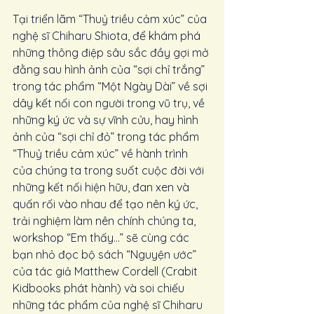
Tại triển lãm “Thuỷ triều cảm xúc” của 
nghệ sĩ Chiharu Shiota, để khám phá 
những thông điệp sâu sắc đầy gợi mở 
đằng sau hình ảnh của “sợi chỉ trắng” 
trong tác phẩm “Một Ngày Dài” về sợi 
dây kết nối con người trong vũ trụ, về 
những ký ức và sự vĩnh cửu, hay hình 
ảnh của “sợi chỉ đỏ” trong tác phẩm 
“Thuỷ triều cảm xúc” về hành trình 
của chúng ta trong suốt cuộc đời với 
những kết nối hiện hữu, đan xen và 
quấn rối vào nhau để tạo nên ký ức, 
trải nghiệm làm nên chính chúng ta, 
workshop “Em thấy…” sẽ cùng các 
bạn nhỏ đọc bộ sách “Nguyện ước” 
của tác giả Matthew Cordell (Crabit 
Kidbooks phát hành) và soi chiếu 
những tác phẩm của nghệ sĩ Chiharu 