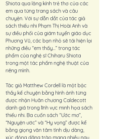
Shiota qua lăng kính trẻ thơ của các 
em qua từng trang sách và câu 
chuyện. Với sự dẫn dắt của tác giả 
sách thiếu nhi Phạm Thị Hoài Anh và 
sự điều phối của giám tuyển giáo dục 
Phương Vũ, các bạn nhỏ sẽ tái hiện lại 
những điều “em thấy…” trong tác 
phẩm của nghệ sĩ Chiharu Shiota 
trong một tác phẩm nghệ thuật của 
riêng mình.
Tác giả Matthew Cordell là một bậc 
thầy kể chuyện bằng hình ảnh từng 
được nhận Huân chương Caldecott 
danh giá trong lĩnh vực minh họa sách 
thiếu nhi. Ba cuốn sách “Ước mơ”, 
“Nguyện ước” và “Hy vọng” được kể 
bằng giọng văn tâm tình dịu dàng, 
xúc động dâng trào mang nhiều ngụ 